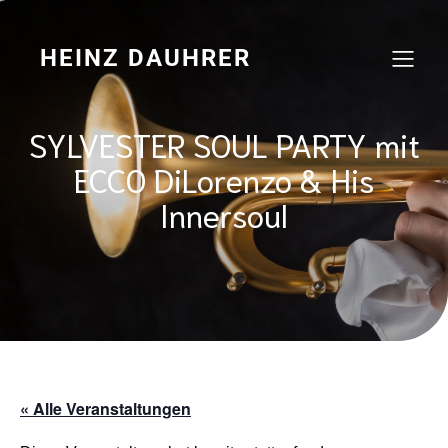
Zum
Inhalt
springen
HEINZ DAUHRER
SYLVESTER SOUL PARTY mit
ECCO DiLorenzo & His
Innersoul
« Alle Veranstaltungen