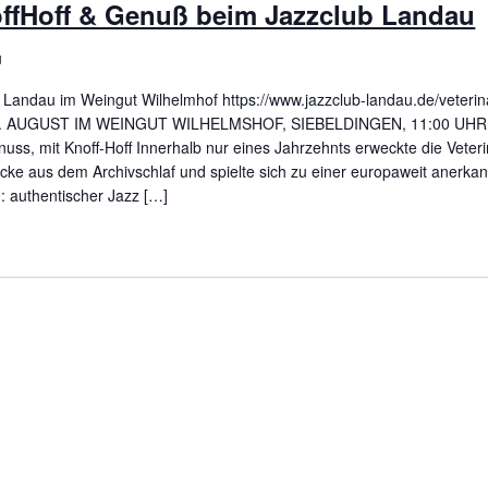
ffHoff & Genuß beim Jazzclub Landau
u
Landau im Weingut Wilhelmhof https://www.jazzclub-landau.de/veterin
23. AUGUST IM WEINGUT WILHELMSHOF, SIEBELDINGEN, 11:00 UHR
s, mit Knoff-Hoff Innerhalb nur eines Jahrzehnts erweckte die Veteri
e aus dem Archiv­schlaf und spielte sich zu einer euro­pa­weit aner­kan
: authentischer Jazz […]