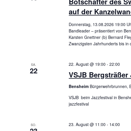
n
Botschafter des S
S
auf der Kanzelwa
u
g
c
h
e
Donnerstag, 13.08.2026 19:00 
e
Bandleader – präsentiert von Bern
n
n
a
Karsten Gnettner (b) Bernard Fle
c
Zwanzigsten Jahrhunderts bis in 
h
S
V
e
u
r
22. August @ 19:00
-
22:00
SA.
a
22
VSJB Bergsträßer J
n
c
s
t
Bensheim
Bürgerwehrbrunnen, 
h
a
l
VSJB beim Jazzfestival in Benshe
e
t
jazzfestival
u
n
u
g
e
23. August @ 11:00
-
14:00
n
SO.
n
23