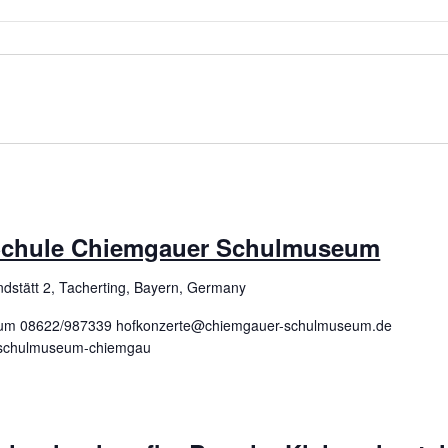
 Schule Chiemgauer Schulmuseum
ndstätt 2, Tacherting, Bayern, Germany
um 08622/987339 hofkonzerte@chiemgauer-schulmuseum.de
t=schulmuseum-chiemgau