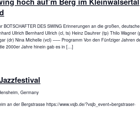
wing hoch auf’m Berg im Kleinwalsertal
nd
Uhr BOTSCHAFTER DES SWING Erinnerungen an die großen, deutsch
hard Ullrich Bernhard Ullrich (cl, ts) Heinz Dauhrer (tp) Thilo Wagner (
gar (dr) Nina Michelle (vcl) ––– Programm Von den Fünfziger Jahren d
die 2000er Jahre hinein gab es in […]
azzfestival
Bensheim, Germany
im an der Bergstrasse https://www.vsjb.de/?vsjb_event=bergstraser-