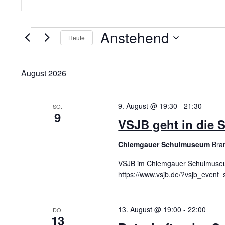
e
t
t
e
r
Anstehend
Veranstaltungen
S
Heute
c
a
D
h
a
l
t
ü
n
August 2026
u
s
m
s
s
w
e
ä
9. August @ 19:30
-
21:30
l
SO.
9
h
t
w
VSJB geht in die
l
o
e
r
a
n
t
Chiemgauer Schulmuseum
Bra
.
e
l
i
VSJB im Chiemgauer Schulmuse
n
https://www.vsjb.de/?vsjb_even
g
t
e
b
u
e
13. August @ 19:00
-
22:00
DO.
n
13
.