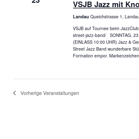
S
VSJB Jazz mit Kno
c
d
h
Landau
Queichstrasse 1, Landa
l
A
ü
VSJB auf Tournee beim JazzClub 
s
n
s
street-jazz-band/ SONNTAG, 
e
(EINLASS 10:00 UHR) Jazz & Genus
l
s
Street Jazz Band wunderbare Stück
w
Formation empor. Marken­zei­chen
o
i
r
t
.
c
h
Vorherige
Veranstaltungen
t
e
n