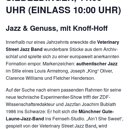
UHR (EINLASS 10:00 UHR)
Jazz & Genuss, mit Knoff-Hoff
Innerhalb nur eines Jahrzehnts erweckte die
Veterinary
Street Jazz Band
wunderbare Stücke aus dem Archiv­
schlaf und spielte sich zu einer euro­pa­weit aner­kann­ten
Formation empor. Marken­zei­chen:
authentischer Jazz
im Stile eines Louis Armstrong, Joseph „King“ Oliver,
Clarence Williams und Fletcher Hender­son.
Auf der Suche nach einem passenden Rahmen für seine
neue technische Experimen­tier­-Show trifft der ZDF-
Wissenschaftsredakteur und Jazzfan Joachim Bublath
1986 ins Schwarze: Er holt sich die
Münchner Gute-
Laune-Jazz-Band
ins Fernseh-Studio. „Ain’t She Sweet“,
gespielt von der Veterinary Street Jazz Band
,
wird