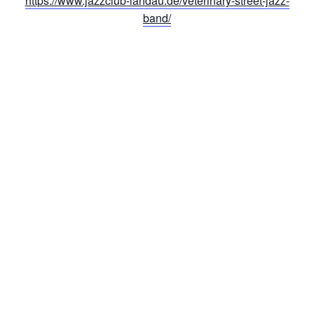
https://www.jazzclub-landau.de/veterinary-street-jazz-
band/