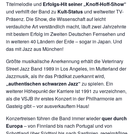
Titelmelodie und
Erfolgs-Hit seiner „Knoff-Hoff-Show“
und verhilft der Band zu
Kult-Status
und weltweiter TV-
Präsenz. Die Show, die Wissen­schaft auf leicht
verdauliche Art verständlich macht, läuft zwei Jahrzehnte
mit bestem Erfolg im Zweiten Deutschen Fernsehen und
in weiteren 40 Ländern der Erde – sogar in Japan. Und
das mit Jazz aus Mün­chen!
Größte musikalische Anerkennung erhält die Veterinary
Street Jazz Band 1989 in Los Angeles, im Mutterland der
Jazzmusik, als ihr das Prädikat zuerkannt wird,
„authentischen schwar­zen Jazz“
zu spielen. Ein
weiterer Höhe­punkt der Karriere ist 1991 zu verzeichnen,
als die VSJB ihr erstes Konzert in der Philharmonie am
Gasteig gibt – vor ausverkauftem Haus!
Konzertreisen führen die Band immer wieder
quer durch
Europa
– von Finnland bis nach Portugal und von
Schottland über Südtirol bis nach Sardinien, regelmäßige